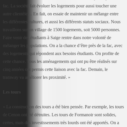
fac. La société fait évoluer les logements pour aussi toucher une
autre clientèle… En fait, on essaie de maintenir un mélange entre
les différentes cultures, et aussi les différents statuts sociaux. Nous
travaillons sur un village de 1500 logements, soit 5000 personnes.
Faire venir des étudiants à Saige rentre dans notre volonté de
mélanger les populations. On a la chance d’être près de la fac, avec
des logements qui répondent aux besoins étudiants. On profite de
cette chance. Tous les aménagements qui ont pu être réalisés sur
cinq années ont permis cette liaison avec la fac. Demain, le
tramway va améliorer les proximité. »
Les tours
« La construction des tours a été bien pensée. Par exemple, les tours
de Cenon ont été détruites. Les tours de Formanoir sont solides,
certes, mais des investissements très lourds ont été apportés. On a