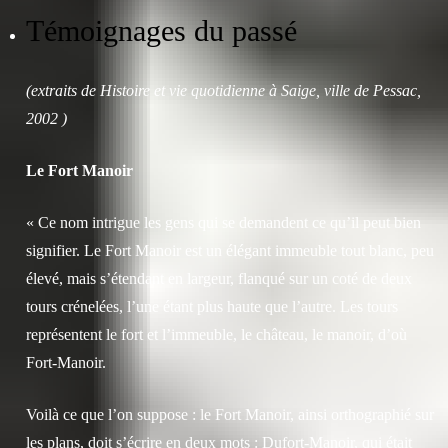
Témoignages du passé
(extraits de Histoire et vie quotidienne à Saige, ville de Pessac,
2002 )
Le Fort Manoir
« Ce nom intrigue les gens qui se demandent ce qu’il peut bien
signifier. Le Fort Manoir est un élégant immeuble tout blanc, peu
élevé, mais s’étendant en largeur, flanqué sur un coté de deux
tours crénelées, l’une étant plus haute que l’autre. Les tours
représentent le fort et l’immeuble, le château, le manoir, d’où
Fort-Manoir.
Voilà ce que l’on suppose : le Fort Manoir, ainsi orthographié sur
les plans, doit s’écrire en deux mots : Dufort-Manoir, qui était