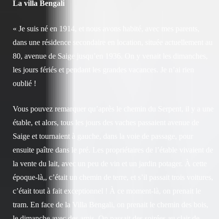
La villa Bengali
« Je suis né en 1914, et nous avons habité, avec mes parents,
dans une résidence secondaire en location, située actuellement au
80, avenue de Saige jusqu’en 1936. On y venait les dimanches,
les jours fériés et pendant les grandes vacances. Je n’ai rien
oublié !
Vous pouvez remarquer qu’après le chemin du Serpent, il y a une
étable, et alors, tous les jours des vaches passaient avenue de
Saige et tournaient à gauche, dans la voie de passage, pour
ensuite paître dans le pré. Les propriétaires de l’étable vivaient de
la vente du lait, avec un peu de vin et un jardin potager. À cette
époque-là,, c’était un chemin de terre, et s’il passait trois voitures,
c’était tout à fait exceptionnel ! À ce moment-là, on prenait le
tram. En face de la Villa Bengali, on prenait le chemin des bois,
le dimanche avec des amis. On passait des soirées au clair de