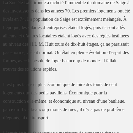
La Société La Gironde a racheté l’immeuble du domaine de Saige à
des investisseurs dans les années 70. Les premiers logements ont été
livrés en 74. La population de Saige est extrêmement mélangée. À
l’époque, les salariés d’entreprises étaient logés, puis ils sont allés
ailleurs, et d’autres locataires étaient logés avec des règles instituées
au niveau des H.L.M. Huit tours de dix-huit étages, ça ne paraissait
pas énorme, c’était normal. On était en pleine évolution d’esprit des
formes, avec le besoin de loger beaucoup de monde. Il fallait
trouver des solutions rapides.
Il est plus facile et plus économique de faire des tours de cent
logements que des petits pavillons. Économique pour la
construction elle-même, et économique au niveau d’une banlieue,
parce qu’il y a beaucoup moins de rues ; il n’y a pas de problème
d’égouts, ni de transport.