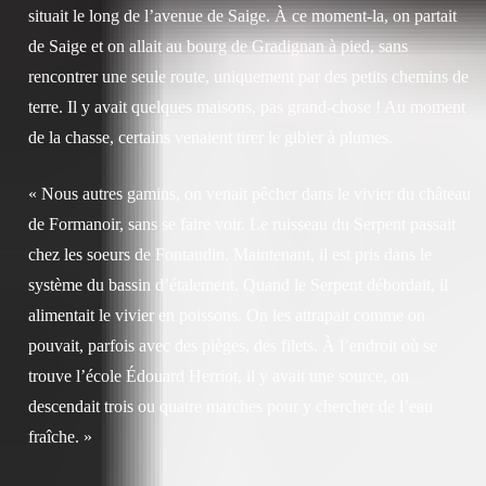
situait le long de l’avenue de Saige. À ce moment-la, on partait
de Saige et on allait au bourg de Gradignan à pied, sans
rencontrer une seule route, uniquement par des petits chemins de
terre. Il y avait quelques maisons, pas grand-chose ! Au moment
de la chasse, certains venaient tirer le gibier à plumes.
« Nous autres gamins, on venait pêcher dans le vivier du château
de Formanoir, sans se faire voir. Le ruisseau du Serpent passait
chez les soeurs de Fontaudin. Maintenant, il est pris dans le
système du bassin d’étalement. Quand le Serpent débordait, il
alimentait le vivier en poissons. On les attrapait comme on
pouvait, parfois avec des pièges, des filets. À l’endroit où se
trouve l’école Édouard Herriot, il y avait une source, on
descendait trois ou quatre marches pour y chercher de l’eau
fraîche. »