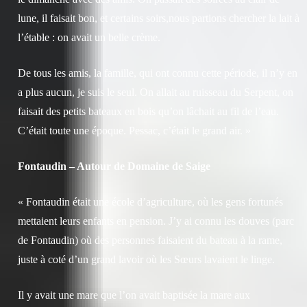
lune, il faisait bon, et certains soirs,nous partions chercher la lait à
l’étable : on avait un belle crème.
De tous les amis, la famille, qui ont connu cette période, il n’y en
a plus aucun, je suis le seul. On allait au ruisseau du Serpent, on
faisait des petits bateaux en bois qu’on lâchait au fil de l’eau.
C’était toute une époque. Pessac, c’était le grand air. »
Fontaudin – Autour de Domaine de Saige
« Fontaudin était une école d’agriculture, où les gens fortunés
mettaient leurs enfants en pension. J’y ai connu les douves (parc
de Fontaudin) où des personnes faisaient du bateau à la rame,
juste à coté d’un grand lavoir où les Sœurs lavaient le linge.
Il y avait une mare que l’on avait baptisée la mare aux