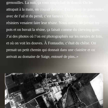
grenouilles. La nuit, ça vous empêchait de dormir. On les
attrapait à la main, on courait derrière. Les cuisses de grenouilles
avec de l’ail et du persil, c’est fameux ! Aux alentours, des
résiniers venaient faire leur résine. Nous autres, on prenait les
pots et on buvait la résine, ça faisait comme du chewing-gum.
J’ai des photos où l’on est photographiés sur les meules de foin,
et où on voit les douves. À Fontaudin, c’était du chêne. On
prenait un petit chemin qui donnait dans une clairière et on
arrivait au domaine de Saige, entouré de pins..»