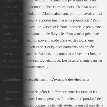
L’esprit était de faire venir un maximum de personnes dans un
espace aéré ; trouver un équilibre entre les tours, l’habitat bas et
l’espace de déambulation. Alors maintenant, pourquoi avoir choisi
la zone de Saige pour y apporter une masse de population ? Peut-
être la proximité avec l’université et la zone industrielle (en pleine
évolution). À la construction de Saige, le béton armé a pris toute
son ampleur. C’était un moyen rapide d’élever des tours, une
technique solide et efficace. Lorsque les bâtiments bas ont été
terminés, et lorsque les résidents ont commencé à venir, et lorsque
les tours ont été élevées, tout était loué. Les listes d’attente dans les
offices étaient monstrueuses. »
La politique de peuplement – L’exemple des étudiants
« Domofrance essaie de gérer la différence entre les tours et les
bâtiments bas, même si on ne peut pas l’annuler, de répondre à de
nouvelles demandes, comme la clientèle étudiante qui est près de la