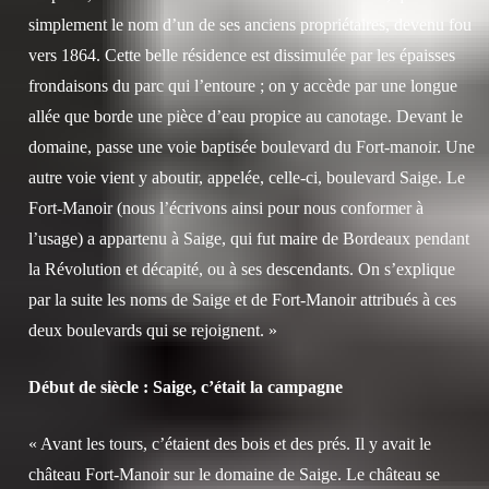
simplement le nom d’un de ses anciens propriétaires, devenu fou
vers 1864. Cette belle résidence est dissimulée par les épaisses
frondaisons du parc qui l’entoure ; on y accède par une longue
allée que borde une pièce d’eau propice au canotage. Devant le
domaine, passe une voie baptisée boulevard du Fort-manoir. Une
autre voie vient y aboutir, appelée, celle-ci, boulevard Saige. Le
Fort-Manoir (nous l’écrivons ainsi pour nous conformer à
l’usage) a appartenu à Saige, qui fut maire de Bordeaux pendant
la Révolution et décapité, ou à ses descendants. On s’explique
par la suite les noms de Saige et de Fort-Manoir attribués à ces
deux boulevards qui se rejoignent. »
Début de siècle : Saige, c’était la campagne
« Avant les tours, c’étaient des bois et des prés. Il y avait le
château Fort-Manoir sur le domaine de Saige. Le château se