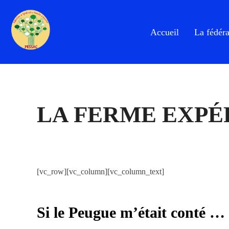
Aller
au
Accueil
La fédéra
contenu
LA FERME EXP
[vc_row][vc_column][vc_column_text]
Si le Peugue m’était conté …