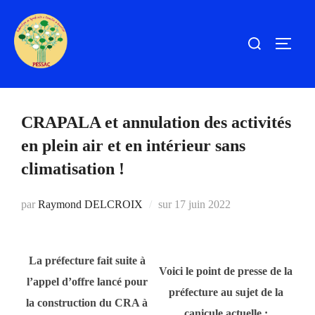
Aller
au
Rechercher :
PERM
contenu
CRAPALA et annulation des activités
en plein air et en intérieur sans
climatisation !
Publié
par
Raymond DELCROIX
sur
17 juin 2022
le
La préfecture fait suite à
Voici le point de presse de la
l’appel d’offre lancé pour
préfecture au sujet de la
la construction du CRA à
canicule actuelle :