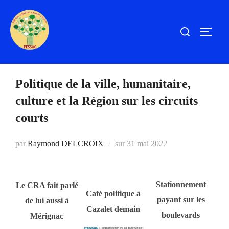
Aller
au
Rechercher :
PERM
contenu
Politique de la ville, humanitaire,
culture et la Région sur les circuits
courts
Publié
par
Raymond DELCROIX
sur
31 mai 2022
le
Stationnement
Le CRA fait parlé
Café politique à
payant sur les
de lui aussi à
Cazalet demain
boulevards
Mérignac