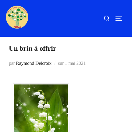
Aller
au
Rechercher :
PERM
contenu
Un brin à offrir
Publié
par
Raymond Delcroix
sur
1 mai 2021
le