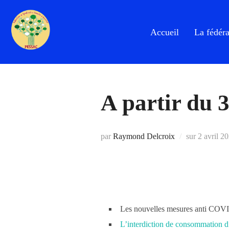
Aller
au
Accueil
La fédéra
contenu
A partir du 
Publié
par
Raymond Delcroix
sur
2 avril 2
le
Les nouvelles mesures anti COVI
L’interdiction de consommation d’