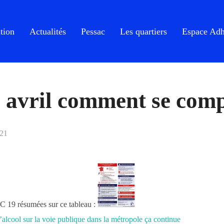
tion
Actualités
Pessac
Les quartiers
Espace Adh
3 avril comment se com
021
C 19 résumées sur ce tableau :
alcool sur la voie publique dans la métropole ça continue