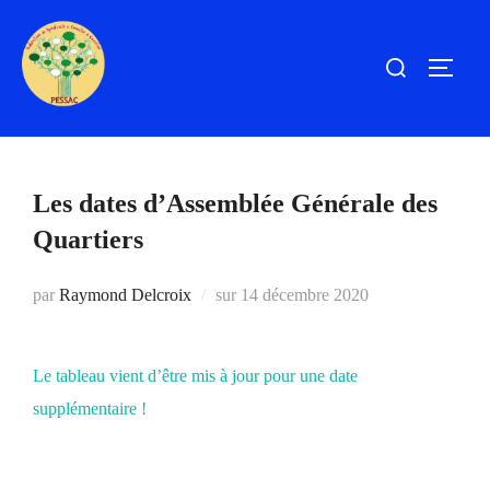
Aller
au
Rechercher :
PERM
contenu
Les dates d’Assemblée Générale des
Quartiers
Publié
par
Raymond Delcroix
sur
14 décembre 2020
le
Le tableau vient d’être mis à jour pour une date
supplémentaire !