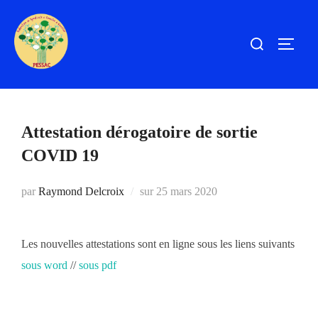
Aller
au
Rechercher :
PERM
contenu
Attestation dérogatoire de sortie
COVID 19
Publié
par
Raymond Delcroix
sur
25 mars 2020
le
Les nouvelles attestations sont en ligne sous les liens suivants
sous word
//
sous pdf